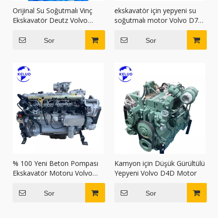
Orijinal Su Soğutmalı Vinç
ekskavatör için yepyeni su
Ekskavatör Deutz Volvo
soğutmalı motor Volvo D7E
D7D Motorunu Kullanın
motor
Sor
Sor
% 100 Yeni Beton Pompası
Kamyon için Düşük Gürültülü
Ekskavatör Motoru Volvo
Yepyeni Volvo D4D Motor
D6E Motor
Sor
Sor