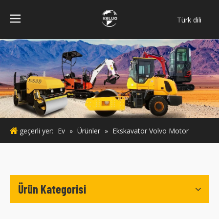
Türk dili
فارسی
Bahasa
indonesia
ไทย
Italiano
Deutsch
Português
geçerli yer:
Ev
»
Ürünler
»
Ekskavatör Volvo Motor
Español
Pусский
Français
English
Ürün Kategorisi