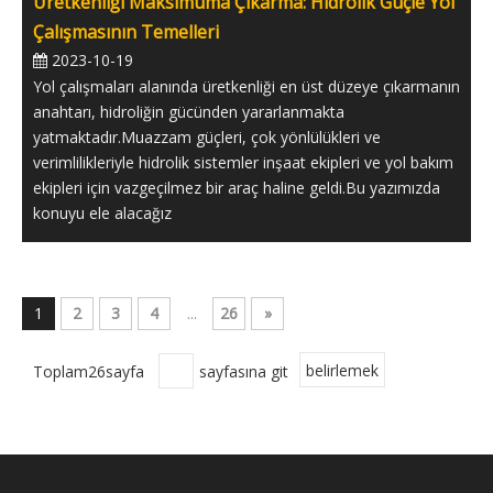
Üretkenliği Maksimuma Çıkarma: Hidrolik Güçle Yol
Çalışmasının Temelleri
2023-10-19
Yol çalışmaları alanında üretkenliği en üst düzeye çıkarmanın
anahtarı, hidroliğin gücünden yararlanmakta
yatmaktadır.Muazzam güçleri, çok yönlülükleri ve
verimlilikleriyle hidrolik sistemler inşaat ekipleri ve yol bakım
ekipleri için vazgeçilmez bir araç haline geldi.Bu yazımızda
konuyu ele alacağız
1
2
3
4
...
26
»
Toplam26sayfa
sayfasına git
belirlemek