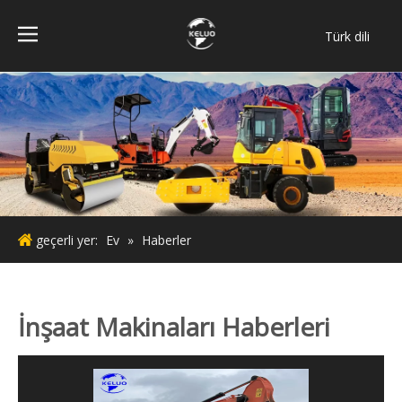
Türk dili
فارسی
Bahasa
indonesia
ไทย
Italiano
Deutsch
Português
geçerli yer:
Ev
»
Haberler
Español
Pусский
Français
İnşaat Makinaları Haberleri
English