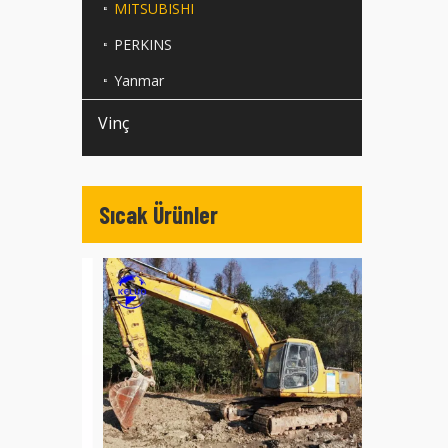
MITSUBISHI
PERKINS
Yanmar
Vinç
Sıcak Ürünler
İkinci el J
WA380 WA40
Yükleyiciler