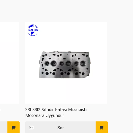
i
S3l-S3l2 Silindir Kafası Mitsubishi
Motorlara Uygundur
Sor