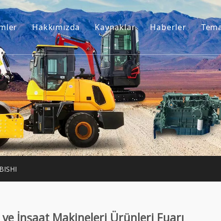
mler
Hakkımızda
Kaynaklar
Haberler
Tema
Bizim hikayemiz
Kılavuzlar
esuarları
Bizim avantajımız
SSS
Makineleri
Videolar
otor
akineler
BISHI
ve İnşaat Makineleri Ürünleri Fuarı