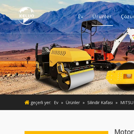
Ev
Ürünler
Çözü
Motor
Ekskavatör Aks
Küçük İnşaat 
Kullanılmış M
Kullanılmış M
geçerli yer:
Ev
»
Ürünler
»
Silindir Kafası
»
MITSU
Motor 