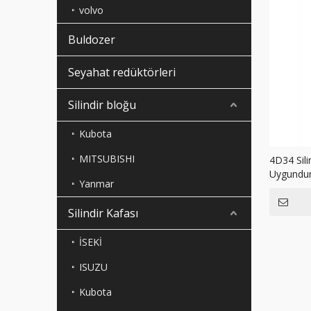
volvo
Buldozer
Seyahat redüktörleri
Silindir bloğu
Kubota
MITSUBISHI
4D34 Sili
Uygundu
Yanmar
Silindir Kafası
İSEKİ
ISUZU
Kubota