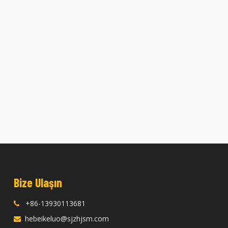
Bize Ulaşın
+86-13930113681

hebeikeluo@sjzhjsm.com
