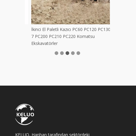
D32 Motoru
İkinci El Paletli Kazıcı PC60 PC120 PC130-
7 PC200 PC210 PC220 Komatsu
Ekskavatörler
KELUO, Hanhan tarafından sektördeki