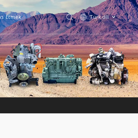
s Etmek
Türk dili
فارسی
Bahasa
indonesia
ไทย
Italiano
Deutsch
Português
Español
Pусский
Français
English