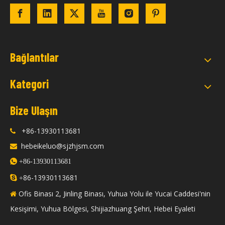
Bağlantılar
Kategori
Bize Ulaşın
+86-13930113681

hebeikeluo@sjzhjsm.com


+86-13930113681
86-13930113681

+
Ofis Binası 2, Jinling Binası, Yuhua Yolu ile Yucai Caddesi'nin

Kesişimi, Yuhua Bölgesi, Shijiazhuang Şehri, Hebei Eyaleti