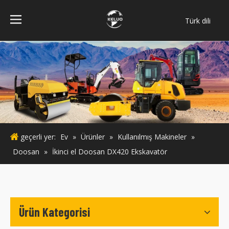
Türk dili
فارسی
Bahasa
indonesia
ไทย
Italiano
Deutsch
Português
geçerli yer:
Ev
»
Ürünler
»
Kullanılmış Makineler
»
Español
Doosan
»
İkinci el Doosan DX420 Ekskavatör
Pусский
Français
English
Ürün Kategorisi