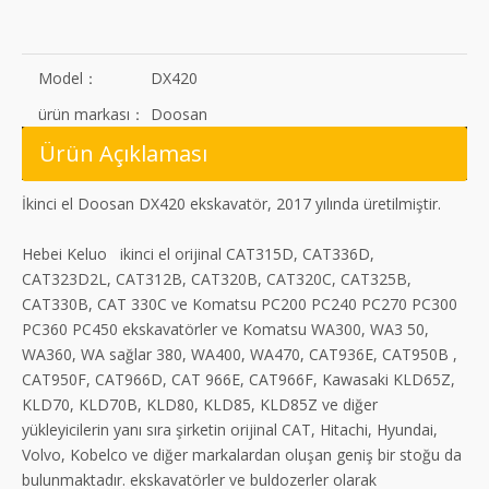
Model：
DX420
ürün markası：
Doosan
Ürün Açıklaması
İkinci el Doosan DX420 ekskavatör, 2017 yılında üretilmiştir.
Hebei Keluo ikinci el orijinal CAT315D, CAT336D,
CAT323D2L, CAT312B, CAT320B, CAT320C, CAT325B,
CAT330B, CAT 330C ve Komatsu PC200 PC240 PC270 PC300
PC360 PC450 ekskavatörler ve Komatsu WA300, WA3 50,
WA360, WA sağlar 380, WA400, WA470, CAT936E, CAT950B ,
CAT950F, CAT966D, CAT 966E, CAT966F, Kawasaki KLD65Z,
KLD70, KLD70B, KLD80, KLD85, KLD85Z ve diğer
yükleyicilerin yanı sıra şirketin orijinal CAT, Hitachi, Hyundai,
Volvo, Kobelco ve diğer markalardan oluşan geniş bir stoğu da
bulunmaktadır. ekskavatörler ve buldozerler olarak