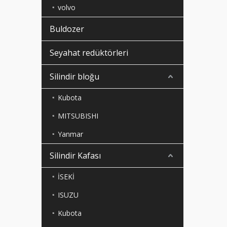
volvo
Buldozer
Seyahat redüktörleri
Silindir bloğu
Kubota
MITSUBISHI
Yanmar
Silindir Kafası
İSEKİ
ISUZU
Kubota