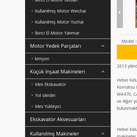
Kullanılmış Motor Weichai
Kullanılmış Motor Yuchai
İkinci El Motor Yanmar
Model
Motor Yedek Parçaları
kimyon
2013 yılın
Küçük İnşaat Makineleri
Hebei Kel
Mini Ekskavatör
Komatsu 
WA470, C
Yol silindiri
ve diğer y
Mini Yükleyici
bulunmakt
Ekskavatör Aksesuarları
Hebei Kelu
Kullanılmış Makineler
makineler 