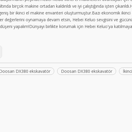
ltında birçok makine ortadan kaldırıldı ve iyi çalıştığında işten çıkarıl
eniş bir ikinci el makine envanteri oluşturmuştur.Bazı ekonomik ikinci e
er değerlerini oynamaya devam etsin, Hebei Keluo sevgisini ve gücünü
düşeni yapalım!Dünyayı birlikte korumak için Hebei Keluo'ya katılmaya
el Doosan DX380 ekskavatör
Doosan DX380 ekskavatör
İkinc