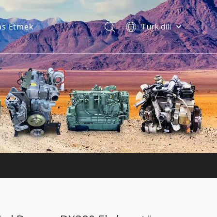
s Etmek
Türk dili
فارسی
Bahasa
indonesia
ไทย
Italiano
Deutsch
Português
Español
Pусский
Français
English