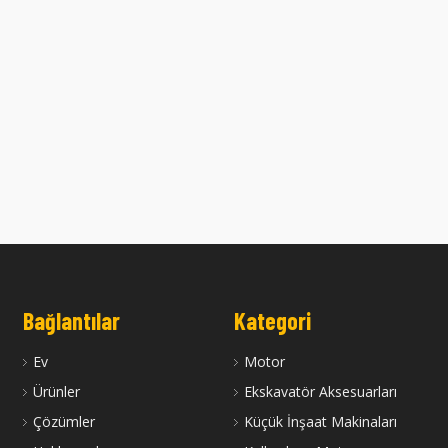
da Üretilen İkinci El Doosan
2013 Yılında Üretilen İkinci El Doosa
300 Ekskavatör
300 Ekskavatör
Bağlantılar
Kategori
Ev
Motor
Ürünler
Ekskavatör Aksesuarları
Çözümler
Küçük İnşaat Makinaları