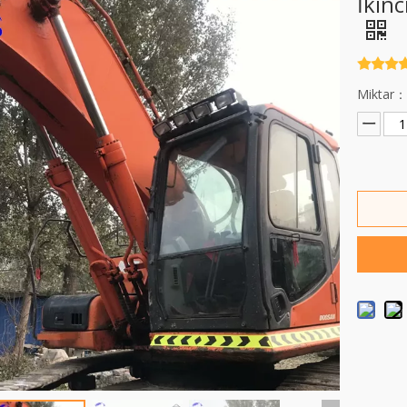
İkin
Miktar：