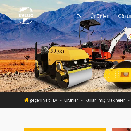
Ev
Ürünler
Çözü
Motor
Ekskavatör Aks
Küçük İnşaat 
Kullanılmış M
Kullanılmış M
geçerli yer:
Ev
»
Ürünler
»
Kullanılmış Makineler
»