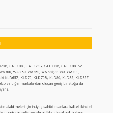
ı
AT320B, CAT320C, CAT325B, CAT330B, CAT 330C ve
WA300, WA3 50, WA360, WA sağlar 380, WA400,
aki KLD65Z, KLD70, KLD70B, KLD80, KLD85, KLD85Z
Kobelco ve diğer markalardan oluşan geniş bir stoğu da
yarız.
alabilmeleri için ihtiyaç sahibi insanlara kaliteli ikinci el
onomisinin gelişmesiyle birlikte, ulusal politikaların