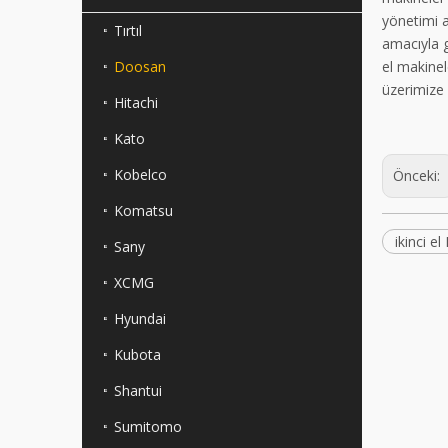
yönetimi a
Tırtıl
amacıyla g
Doosan
el makinel
üzerimize 
Hitachi
Kato
Kobelco
Önceki:
Komatsu
ikinci 
Sany
XCMG
Hyundai
Kubota
Shantui
Sumitomo