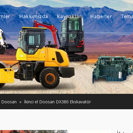
mler
Hakkımızda
Kaynaklar
Haberler
Tema
Bizim hikayemiz
Kılavuzlar
esuarları
Bizim avantajımız
SSS
Makineleri
Videolar
otor
akineler
Doosan
»
İkinci el Doosan DX380 Ekskavatör