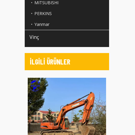
MITSUBISHI
PERKINS
Yanmar
Vinç
İLGİLİ ÜRÜNLER