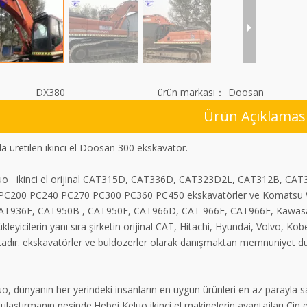
：
DX380
ürün markası：
Doosan
Ürün Açıklamas
da üretilen ikinci el Doosan 300 ekskavatör.
uo ikinci el orijinal CAT315D, CAT336D, CAT323D2L, CAT312B, C
PC200 PC240 PC270 PC300 PC360 PC450 ekskavatörler ve Komatsu 
AT936E, CAT950B , CAT950F, CAT966D, CAT 966E, CAT966F, Kawas
ükleyicilerin yanı sıra şirketin orijinal CAT, Hitachi, Hyundai, Volvo, 
adır. ekskavatörler ve buldozerler olarak danışmaktan memnuniyet du
o, dünyanın her yerindeki insanların en uygun ürünleri en az parayla satın 
ulaştırmanın peşinde.Hebei Keluo ikinci el makinelerin avantajları Çin ek