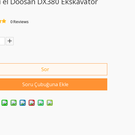
ci el Doosan DX380 Ekskavatör
0 Reviews
Sor
Soru Çubuğuna Ekle